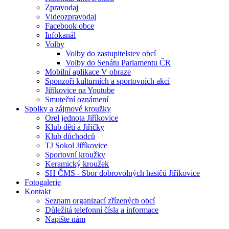
Zpravodaj
Videozpravodaj
Facebook obce
Infokanál
Volby
Volby do zastupitelstev obcí
Volby do Senátu Parlamentu ČR
Mobilní aplikace V obraze
Sponzoři kulturních a sportovních akcí
Jiříkovice na Youtube
Smuteční oznámení
Spolky a zájmové kroužky
Orel jednota Jiříkovice
Klub dětí a Jiřičky
Klub důchodců
TJ Sokol Jiříkovice
Sportovní kroužky
Keramický kroužek
SH ČMS - Sbor dobrovolných hasičů Jiříkovice
Fotogalerie
Kontakt
Seznam organizací zřízených obcí
Důležitá telefonní čísla a informace
Napište nám