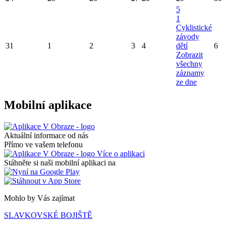
5
1
Cyklistické
závody
31
1
2
3
4
dětí
6
Zobrazit
všechny
záznamy
ze dne
Mobilní aplikace
Aktuální informace od nás
Přímo ve vašem telefonu
Více o aplikaci
Stáhněte si naši mobilní aplikaci na
Mohlo by Vás zajímat
SLAVKOVSKÉ BOJIŠTĚ