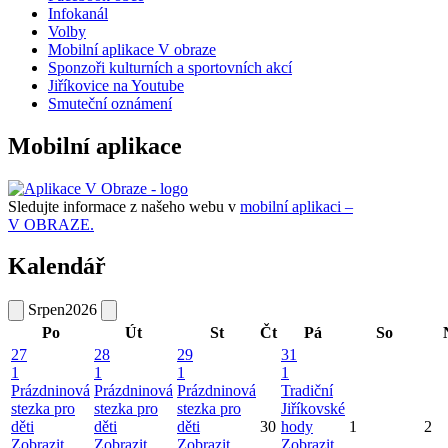
Infokanál
Volby
Mobilní aplikace V obraze
Sponzoři kulturních a sportovních akcí
Jiříkovice na Youtube
Smuteční oznámení
Mobilní aplikace
Sledujte informace z našeho webu v
mobilní aplikaci –
V OBRAZE.
Kalendář
Srpen
2026
Po
Út
St
Čt
Pá
So
27
28
29
31
1
1
1
1
Prázdninová
Prázdninová
Prázdninová
Tradiční
stezka pro
stezka pro
stezka pro
Jiříkovské
děti
děti
děti
30
hody
1
2
Zobrazit
Zobrazit
Zobrazit
Zobrazit