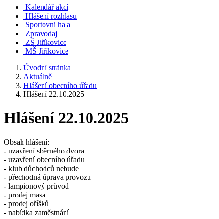
Kalendář akcí
Hlášení rozhlasu
Sportovní hala
Zpravodaj
ZŠ Jiříkovice
MŠ Jiříkovice
Úvodní stránka
Aktuálně
Hlášení obecního úřadu
Hlášení 22.10.2025
Hlášení 22.10.2025
Obsah hlášení:
- uzavření sběrného dvora
- uzavření obecního úřadu
- klub důchodců nebude
- přechodná úprava provozu
- lampionový průvod
- prodej masa
- prodej oříšků
- nabídka zaměstnání