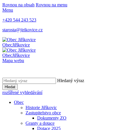
Rovnou na obsah
Rovnou na menu
Menu
+420 544 243 523
starosta@jirikovice.cz
Obec
Jiříkovice
Obec
Jiříkovice
Mapa webu
Hledaný výraz
Hledat
rozšířené vyhledávání
Obec
Historie Jiříkovic
Zastupitelstvo obce
Dokumenty ZO
Granty a dotace
Dotace 2025