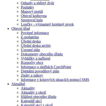
Odpady a sběrný dvůr
Poplatky
Mapový portál
Obecní knihovna
Sportovní hala
Loučky - významný krajinný prvek
Obecní úřad
Povinné informace
E-podatelna
Úřední deska
Úřední deska archiv
Územní plán
Dokumenty obecního úřadu
Vyhlášky a nařízení
Rozpočty obce
Informace o službách CzechPoint
Digitální povodňový plán
Ztráty a nálezy
Informace v krizových situacích pomocí SMS
Aktuálně
Aktuality
Aktuality z okolí
Hlášení obecního úřadu
Kalendář akcí
Kalendář akcí z okolí