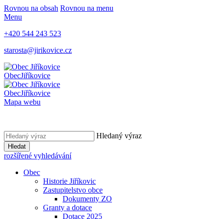
Rovnou na obsah
Rovnou na menu
Menu
+420 544 243 523
starosta@jirikovice.cz
Obec
Jiříkovice
Obec
Jiříkovice
Mapa webu
Hledaný výraz
Hledat
rozšířené vyhledávání
Obec
Historie Jiříkovic
Zastupitelstvo obce
Dokumenty ZO
Granty a dotace
Dotace 2025