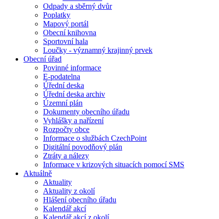
Odpady a sběrný dvůr
Poplatky
Mapový portál
Obecní knihovna
Sportovní hala
Loučky - významný krajinný prvek
Obecní úřad
Povinné informace
E-podatelna
Úřední deska
Úřední deska archiv
Územní plán
Dokumenty obecního úřadu
Vyhlášky a nařízení
Rozpočty obce
Informace o službách CzechPoint
Digitální povodňový plán
Ztráty a nálezy
Informace v krizových situacích pomocí SMS
Aktuálně
Aktuality
Aktuality z okolí
Hlášení obecního úřadu
Kalendář akcí
Kalendář akcí z okolí