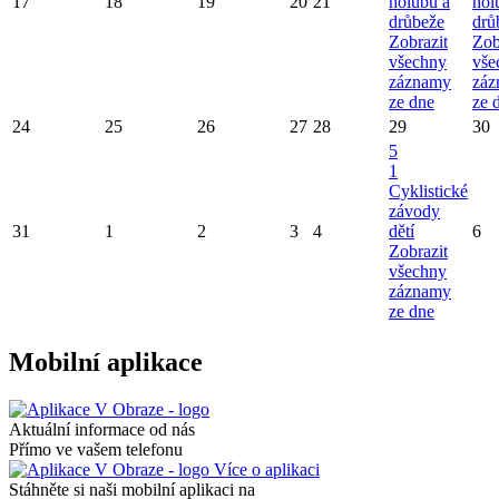
17
18
19
20
21
holubů a
hol
drůbeže
drů
Zobrazit
Zob
všechny
vše
záznamy
záz
ze dne
ze 
24
25
26
27
28
29
30
5
1
Cyklistické
závody
31
1
2
3
4
dětí
6
Zobrazit
všechny
záznamy
ze dne
Mobilní aplikace
Aktuální informace od nás
Přímo ve vašem telefonu
Více o aplikaci
Stáhněte si naši mobilní aplikaci na