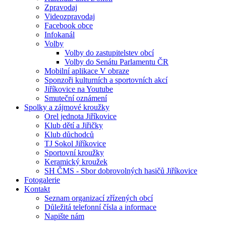
Zpravodaj
Videozpravodaj
Facebook obce
Infokanál
Volby
Volby do zastupitelstev obcí
Volby do Senátu Parlamentu ČR
Mobilní aplikace V obraze
Sponzoři kulturních a sportovních akcí
Jiříkovice na Youtube
Smuteční oznámení
Spolky a zájmové kroužky
Orel jednota Jiříkovice
Klub dětí a Jiřičky
Klub důchodců
TJ Sokol Jiříkovice
Sportovní kroužky
Keramický kroužek
SH ČMS - Sbor dobrovolných hasičů Jiříkovice
Fotogalerie
Kontakt
Seznam organizací zřízených obcí
Důležitá telefonní čísla a informace
Napište nám