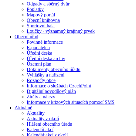
Odpady a sběrný dvůr
Poplatky
Mapový portál
Obecní knihovna
Sportovní hala
Loučky - významný krajinný prvek
Obecní úřad
Povinné informace
E-podatelna
Úřední deska
Úřední deska archiv
Územní plán
Dokumenty obecního úřadu
Vyhlášky a nařízení
Rozpočty obce
Informace o službách CzechPoint
Digitální povodňový plán
Ztráty a nálezy
Informace v krizových situacích pomocí SMS
Aktuálně
Aktuality
Aktuality z okolí
Hlášení obecního úřadu
Kalendář akcí
Kalendář akcí z okolí