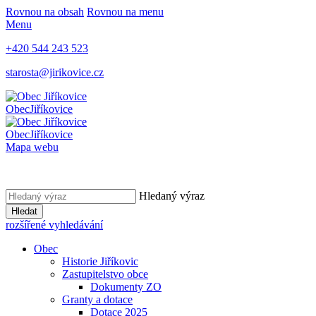
Rovnou na obsah
Rovnou na menu
Menu
+420 544 243 523
starosta@jirikovice.cz
Obec
Jiříkovice
Obec
Jiříkovice
Mapa webu
Hledaný výraz
Hledat
rozšířené vyhledávání
Obec
Historie Jiříkovic
Zastupitelstvo obce
Dokumenty ZO
Granty a dotace
Dotace 2025