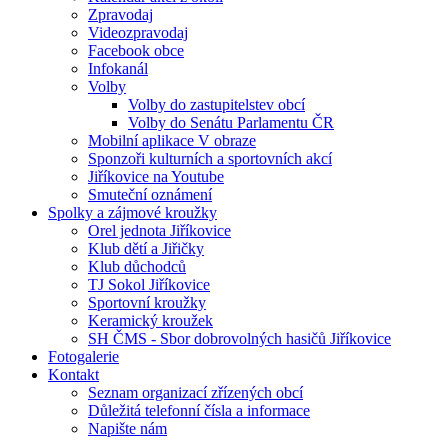
Zpravodaj
Videozpravodaj
Facebook obce
Infokanál
Volby
Volby do zastupitelstev obcí
Volby do Senátu Parlamentu ČR
Mobilní aplikace V obraze
Sponzoři kulturních a sportovních akcí
Jiříkovice na Youtube
Smuteční oznámení
Spolky a zájmové kroužky
Orel jednota Jiříkovice
Klub dětí a Jiřičky
Klub důchodců
TJ Sokol Jiříkovice
Sportovní kroužky
Keramický kroužek
SH ČMS - Sbor dobrovolných hasičů Jiříkovice
Fotogalerie
Kontakt
Seznam organizací zřízených obcí
Důležitá telefonní čísla a informace
Napište nám