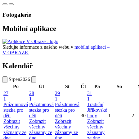
Fotogalerie
Mobilní aplikace
Sledujte informace z našeho webu v
mobilní aplikaci –
V OBRAZE.
Kalendář
Srpen
2026
Po
Út
St
Čt
Pá
So
27
28
29
31
1
1
1
1
Prázdninová
Prázdninová
Prázdninová
Tradiční
stezka pro
stezka pro
stezka pro
Jiříkovské
děti
děti
děti
30
hody
1
2
Zobrazit
Zobrazit
Zobrazit
Zobrazit
všechny
všechny
všechny
všechny
záznamy ze
záznamy ze
záznamy ze
záznamy
dne
dne
dne
ze dne