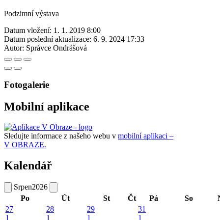
Podzimní výstava
Datum vložení:
1. 1. 2019 8:00
Datum poslední aktualizace:
6. 9. 2024 17:33
Autor:
Správce Ondrášová
Fotogalerie
Mobilní aplikace
Sledujte informace z našeho webu v
mobilní aplikaci –
V OBRAZE.
Kalendář
Srpen
2026
Po
Út
St
Čt
Pá
So
27
28
29
31
1
1
1
1