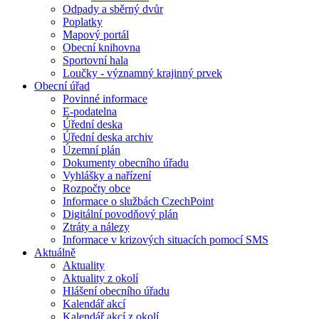
Odpady a sběrný dvůr
Poplatky
Mapový portál
Obecní knihovna
Sportovní hala
Loučky - významný krajinný prvek
Obecní úřad
Povinné informace
E-podatelna
Úřední deska
Úřední deska archiv
Územní plán
Dokumenty obecního úřadu
Vyhlášky a nařízení
Rozpočty obce
Informace o službách CzechPoint
Digitální povodňový plán
Ztráty a nálezy
Informace v krizových situacích pomocí SMS
Aktuálně
Aktuality
Aktuality z okolí
Hlášení obecního úřadu
Kalendář akcí
Kalendář akcí z okolí