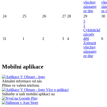
všechny
vše
záznamy
záz
ze dne
ze 
24
25
26
27
28
29
30
5
1
Cyklistické
závody
31
1
2
3
4
dětí
6
Zobrazit
všechny
záznamy
ze dne
Mobilní aplikace
Aktuální informace od nás
Přímo ve vašem telefonu
Více o aplikaci
Stáhněte si naši mobilní aplikaci na