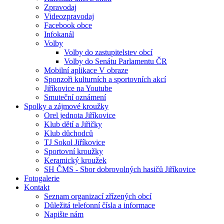
Zpravodaj
Videozpravodaj
Facebook obce
Infokanál
Volby
Volby do zastupitelstev obcí
Volby do Senátu Parlamentu ČR
Mobilní aplikace V obraze
Sponzoři kulturních a sportovních akcí
Jiříkovice na Youtube
Smuteční oznámení
Spolky a zájmové kroužky
Orel jednota Jiříkovice
Klub dětí a Jiřičky
Klub důchodců
TJ Sokol Jiříkovice
Sportovní kroužky
Keramický kroužek
SH ČMS - Sbor dobrovolných hasičů Jiříkovice
Fotogalerie
Kontakt
Seznam organizací zřízených obcí
Důležitá telefonní čísla a informace
Napište nám