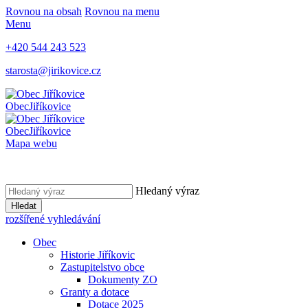
Rovnou na obsah
Rovnou na menu
Menu
+420 544 243 523
starosta@jirikovice.cz
Obec
Jiříkovice
Obec
Jiříkovice
Mapa webu
Hledaný výraz
Hledat
rozšířené vyhledávání
Obec
Historie Jiříkovic
Zastupitelstvo obce
Dokumenty ZO
Granty a dotace
Dotace 2025