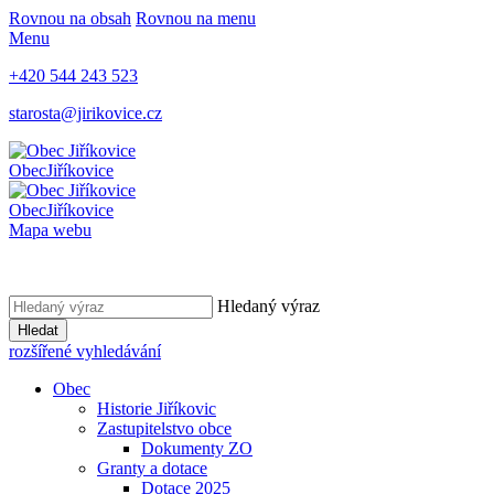
Rovnou na obsah
Rovnou na menu
Menu
+420 544 243 523
starosta@jirikovice.cz
Obec
Jiříkovice
Obec
Jiříkovice
Mapa webu
Hledaný výraz
Hledat
rozšířené vyhledávání
Obec
Historie Jiříkovic
Zastupitelstvo obce
Dokumenty ZO
Granty a dotace
Dotace 2025