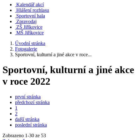
Kalendář akcí
Hlášení rozhlasu
Sportovní hala
Zpravodaj
ZŠ Jiříkovice
MŠ Jiříkovice
Úvodní stránka
Fotogalerie
Sportovní, kulturní a jiné akce v roce...
Sportovní, kulturní a jiné akce
v roce 2022
první stránka
předchozí stránka
1
2
další stránka
poslední stránka
Zobrazeno
1
-
30
ze 53