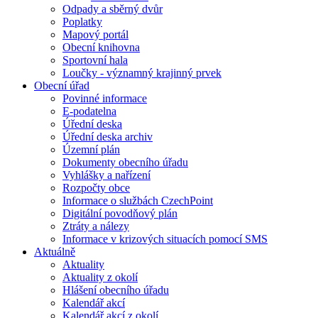
Odpady a sběrný dvůr
Poplatky
Mapový portál
Obecní knihovna
Sportovní hala
Loučky - významný krajinný prvek
Obecní úřad
Povinné informace
E-podatelna
Úřední deska
Úřední deska archiv
Územní plán
Dokumenty obecního úřadu
Vyhlášky a nařízení
Rozpočty obce
Informace o službách CzechPoint
Digitální povodňový plán
Ztráty a nálezy
Informace v krizových situacích pomocí SMS
Aktuálně
Aktuality
Aktuality z okolí
Hlášení obecního úřadu
Kalendář akcí
Kalendář akcí z okolí