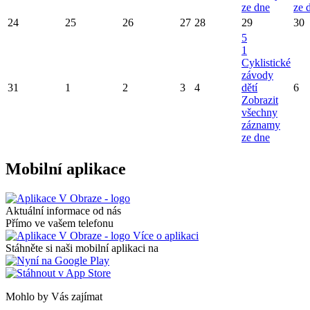
ze dne
ze 
24
25
26
27
28
29
30
5
1
Cyklistické
závody
31
1
2
3
4
dětí
6
Zobrazit
všechny
záznamy
ze dne
Mobilní aplikace
Aktuální informace od nás
Přímo ve vašem telefonu
Více o aplikaci
Stáhněte si naši mobilní aplikaci na
Mohlo by Vás zajímat