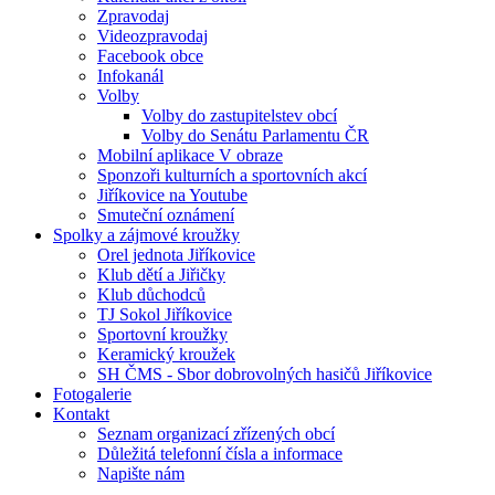
Zpravodaj
Videozpravodaj
Facebook obce
Infokanál
Volby
Volby do zastupitelstev obcí
Volby do Senátu Parlamentu ČR
Mobilní aplikace V obraze
Sponzoři kulturních a sportovních akcí
Jiříkovice na Youtube
Smuteční oznámení
Spolky a zájmové kroužky
Orel jednota Jiříkovice
Klub dětí a Jiřičky
Klub důchodců
TJ Sokol Jiříkovice
Sportovní kroužky
Keramický kroužek
SH ČMS - Sbor dobrovolných hasičů Jiříkovice
Fotogalerie
Kontakt
Seznam organizací zřízených obcí
Důležitá telefonní čísla a informace
Napište nám