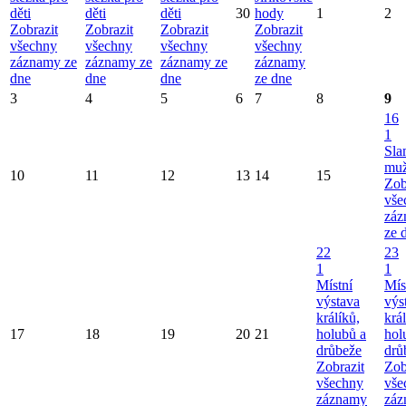
děti
děti
děti
30
hody
1
2
Zobrazit
Zobrazit
Zobrazit
Zobrazit
všechny
všechny
všechny
všechny
záznamy ze
záznamy ze
záznamy ze
záznamy
dne
dne
dne
ze dne
3
4
5
6
7
8
9
16
1
Sla
mu
10
11
12
13
14
15
Zob
vše
záz
ze 
22
23
1
1
Místní
Mís
výstava
výs
králíků,
král
17
18
19
20
21
holubů a
hol
drůbeže
drů
Zobrazit
Zob
všechny
vše
záznamy
záz