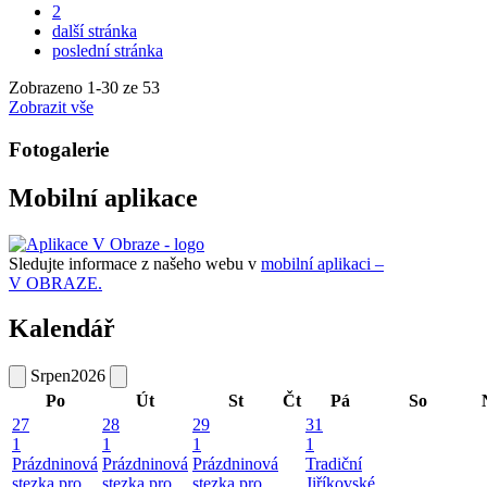
2
další stránka
poslední stránka
Zobrazeno
1
-
30
ze 53
Zobrazit vše
Fotogalerie
Mobilní aplikace
Sledujte informace z našeho webu v
mobilní aplikaci –
V OBRAZE.
Kalendář
Srpen
2026
Po
Út
St
Čt
Pá
So
27
28
29
31
1
1
1
1
Prázdninová
Prázdninová
Prázdninová
Tradiční
stezka pro
stezka pro
stezka pro
Jiříkovské